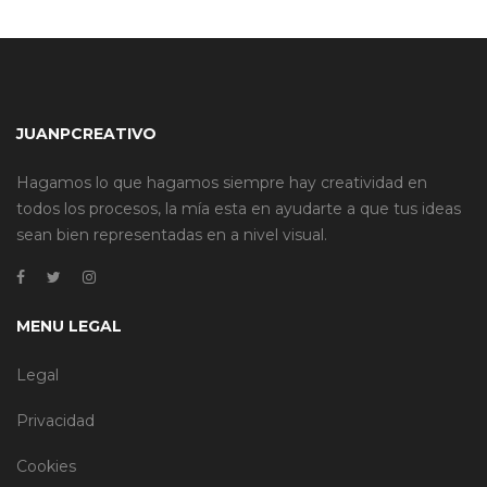
JUANPCREATIVO
Hagamos lo que hagamos siempre hay creatividad en
todos los procesos, la mía esta en ayudarte a que tus ideas
sean bien representadas en a nivel visual.
MENU LEGAL
Legal
Privacidad
Cookies