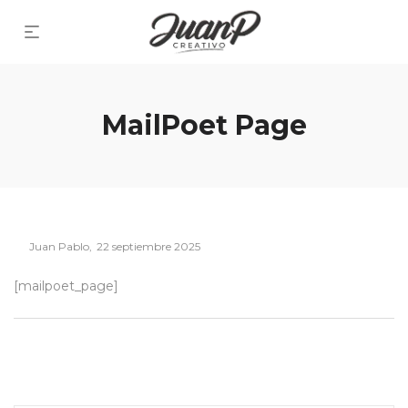
MailPoet Page
Posted
By
Juan Pablo
22 septiembre 2025
on
[mailpoet_page]